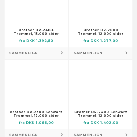
Skabstilbehør
Dørmåtter
Smøremiddelslanger
Flag og vindposer
Stolpefødder
Foderautomater til haven
Trykluftsslanger
Fontæner og damme
Brother DR-241CL
Brother DR-2000
Trommel, 15.000 sider
Trommel, 12.000 sider
Værktøjsopbevaring og -
Fotorammer
fra DKK 1.392,50
fra DKK 1.277,00
organisering
Fugle- og smådyrshuse
Lagertanke
SAMMENLIGN
SAMMENLIGN
Fuglebade
Låse og nøgler
Have- og trædesten
Låse og klinker
Havedekorationer
Pumper
Husnumre og -bogstaver
Brøndpumper og -systemer
Højtidsdekorationer
Dykpumper
Illustrationer
Pumper til husholdningsapparater
Knagerækker og stumtjenere
Sump-, kloak- og
Kranse og guirlander
Brother DR-2300 Schwarz
Brother DR-2400 Schwarz
spildevandspumper
Trommel, 12.000 sider
Trommel, 12.000 sider
Kufferter
Vandings-, sprinkler- og
fra DKK 1.066,00
fra DKK 1.402,00
Kurve
forstærkerpumper
SAMMENLIGN
SAMMENLIGN