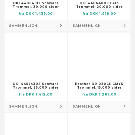
Tilbehør til hegn og porte
Skraldeposer
OKI 44064012 Schwarz
OKI 44064009 Gelb
Nederdele
Tilbehør til stole
Trommel, 20.000 sider
Trommel, 20.000 sider
Isenkram – tilbehør
Skraldopbevaring
Overtøj
fra DKK 1.439,00
fra DKK 1.918,00
Afdækning
Skraldopbevaring – tilbehør
Shorts
Afmærknings- og advarselstape
Tæpper til trappetrin
SAMMENLIGN
SAMMENLIGN
Skjorter og toppe
Beslag
Vaskemidler
Skorts
Dyvler
Ildsteder
Sportstøj
Fastgøringselementer
Indretning
Traditionelt og ceremonielt tøj
Fjedre
Adresseskilte
Tøj til babyer og småbørn
Forme til metalstøbning
Bogstøtter
Tøj til bryllup og bryllupsfester
Gasslanger
Dekorative bakker
Tøjsæt
Hængsler
Dekorative krukker
OKI 44574302 Schwarz
Brother DR-230CL CMYK
Undertøj og sokker
Trommel, 25.000 sider
Trommel, 15.000 sider
Jordspyd
Dekorative skåle
Uniformer
fra DKK 1.412,00
fra DKK 1.267,00
Kroge, spænder og
Dekorative tallerkener
befæstelseselementer
SAMMENLIGN
SAMMENLIGN
Dekorative tavler
Kæder, wirer og reb
Drømmefangere
Møbelhjul
Duftstoffer
Presenninger
Dufttilbehør til hjemmet