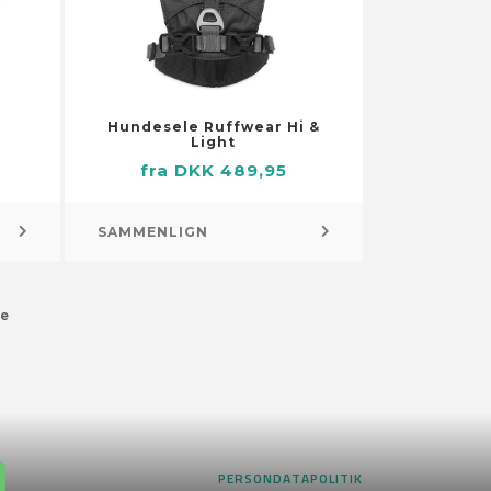
a
Hundesele Ruffwear Hi &
Light
fra DKK 489,95
Pejs og brændeovn – tilbehør
Brænde og brændstof
SAMMENLIGN
Brændekurve
Pejs og brændeovn – gitre
e
Rygning – tilbehør
Askebægre
PERSONDATAPOLITIK