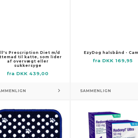
ve
jebænke
Vanddispensere og filtrering
igurer
 til oliefiltre
tkasser
er
r til stole og sofaer
semaskiner
teklokker
seværktøjer
tepuder
indskæresæt
ietringe
ill's Prescription Diet m/d
EzyDog halsbånd - Ca
b
ttemad til katte, som lider
regrise
fra DKK 169,95
mere
af overvægt eller
sukkersyge
le
dholdt cement- og
fra DKK 439,00
ingsblander
ledåser
værktøjer til ledninger og
uetter
er
AMMENLIGN
SAMMENLIGN
et
le
ehør til flag og vindposer
lemaskiner
ehør til fuglehuse
btange
per
pressorer
rede blomster
tere og tændstikker