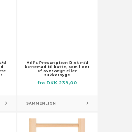
Pumper
Brøndpumper og -systemer
Dykpumper
Pumper til
husholdningsapparater
Sump-, kloak- og
spildevandspumper
Vandings-, sprinkler- og
c/d
Hill's Prescription Diet m/d
forstærkerpumper
ed
kattemad til katte, som lider
tte
af overvægt eller
Små motorer
er
sukkersyge
fra DKK 239,00
SAMMENLIGN