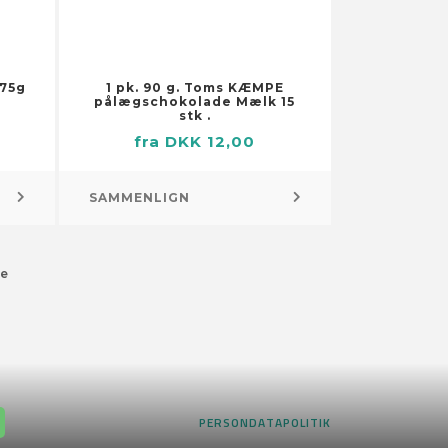
+75g
1 pk. 90 g. Toms KÆMPE
pålægschokolade Mælk 15
stk .
fra DKK 12,00
Pejs og brændeovn – tilbehør
SAMMENLIGN
Brænde og brændstof
Brændekurve
Pejs og brændeovn – gitre
e
Rygning – tilbehør
Askebægre
PERSONDATAPOLITIK