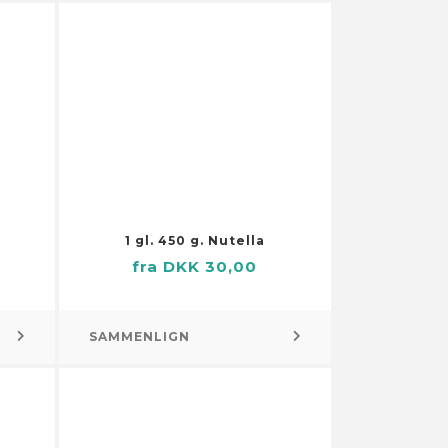
Pumper
Brøndpumper og -systemer
Dykpumper
Pumper til
husholdningsapparater
Sump-, kloak- og
spildevandspumper
Vandings-, sprinkler- og
forstærkerpumper
a
1 gl. 450 g. Nutella
Små motorer
fra DKK 30,00
SAMMENLIGN