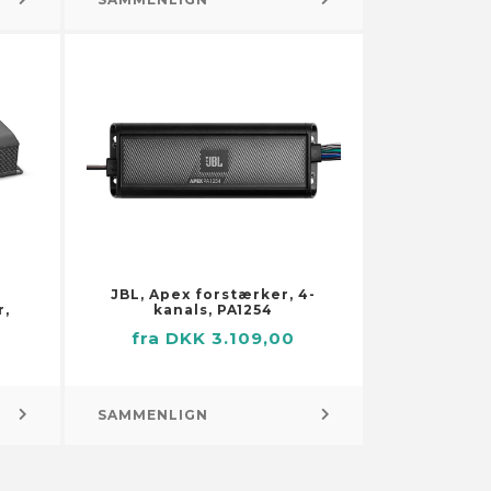
Pumper
Brøndpumper og -systemer
Dykpumper
Pumper til
husholdningsapparater
Sump-, kloak- og
spildevandspumper
Vandings-, sprinkler- og
forstærkerpumper
Små motorer
JBL, Apex forstærker, 4-
r,
kanals, PA1254
fra DKK 3.109,00
SAMMENLIGN