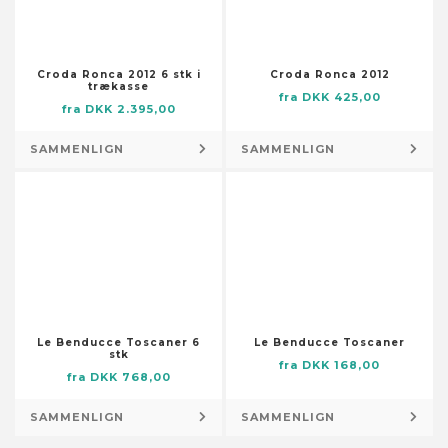
Skabstilbehør
Dørmåtter
Smøremiddelslanger
Flag og vindposer
Stolpefødder
Foderautomater til haven
Croda Ronca 2012 6 stk i
Croda Ronca 2012
Trykluftsslanger
trækasse
Fontæner og damme
fra DKK 425,00
fra DKK 2.395,00
Værktøjsopbevaring og -
Fotorammer
organisering
SAMMENLIGN
SAMMENLIGN
Fugle- og smådyrshuse
Lagertanke
Fuglebade
Låse og nøgler
Have- og trædesten
Låse og klinker
Havedekorationer
Pumper
Husnumre og -bogstaver
Brøndpumper og -systemer
Højtidsdekorationer
Dykpumper
Illustrationer
Pumper til husholdningsapparater
Knagerækker og stumtjenere
Le Benducce Toscaner 6
Le Benducce Toscaner
Sump-, kloak- og
stk
fra DKK 168,00
Kranse og guirlander
spildevandspumper
fra DKK 768,00
Kufferter
Vandings-, sprinkler- og
SAMMENLIGN
SAMMENLIGN
Kurve
forstærkerpumper