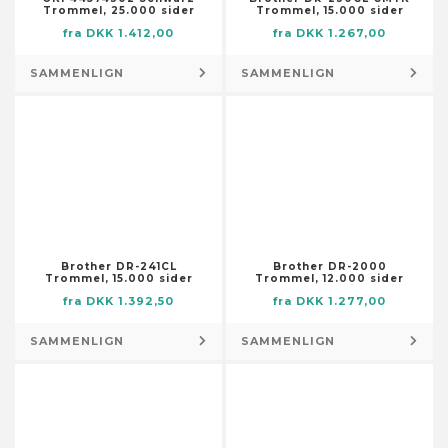
Tilbehør til hegn og porte
Skraldeposer
Trommel, 25.000 sider
Trommel, 15.000 sider
Nederdele
Tilbehør til stole
Isenkram – tilbehør
Skraldopbevaring
fra DKK 1.412,00
fra DKK 1.267,00
Overtøj
Afdækning
Skraldopbevaring – tilbehør
Shorts
SAMMENLIGN
SAMMENLIGN
Afmærknings- og advarselstape
Tæpper til trappetrin
Skjorter og toppe
Beslag
Vaskemidler
Skorts
Dyvler
Ildsteder
Sportstøj
Fastgøringselementer
Indretning
Traditionelt og ceremonielt tøj
Fjedre
Adresseskilte
Tøj til babyer og småbørn
Forme til metalstøbning
Bogstøtter
Tøj til bryllup og bryllupsfester
Gasslanger
Dekorative bakker
Tøjsæt
Brother DR-241CL
Brother DR-2000
Hængsler
Dekorative krukker
Trommel, 15.000 sider
Trommel, 12.000 sider
Undertøj og sokker
Jordspyd
Dekorative skåle
fra DKK 1.392,50
fra DKK 1.277,00
Uniformer
Kroge, spænder og
Dekorative tallerkener
SAMMENLIGN
SAMMENLIGN
befæstelseselementer
Dekorative tavler
Kæder, wirer og reb
Drømmefangere
Møbelhjul
Duftstoffer
Presenninger
Dufttilbehør til hjemmet