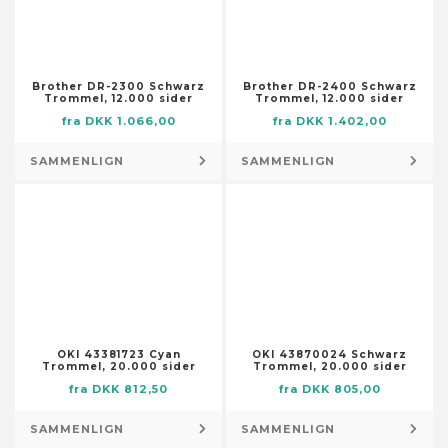
Skabstilbehør
Dørmåtter
Smøremiddelslanger
Flag og vindposer
Stolpefødder
Foderautomater til haven
Trykluftsslanger
Brother DR-2300 Schwarz
Brother DR-2400 Schwarz
Fontæner og damme
Trommel, 12.000 sider
Trommel, 12.000 sider
Værktøjsopbevaring og -
fra DKK 1.066,00
fra DKK 1.402,00
Fotorammer
organisering
Fugle- og smådyrshuse
SAMMENLIGN
SAMMENLIGN
Lagertanke
Fuglebade
Låse og nøgler
Have- og trædesten
Låse og klinker
Havedekorationer
Pumper
Husnumre og -bogstaver
Brøndpumper og -systemer
Højtidsdekorationer
Dykpumper
Illustrationer
Pumper til husholdningsapparater
Knagerækker og stumtjenere
Sump-, kloak- og
OKI 43381723 Cyan
OKI 43870024 Schwarz
Kranse og guirlander
Trommel, 20.000 sider
Trommel, 20.000 sider
spildevandspumper
fra DKK 812,50
fra DKK 805,00
Kufferter
Vandings-, sprinkler- og
Kurve
forstærkerpumper
SAMMENLIGN
SAMMENLIGN