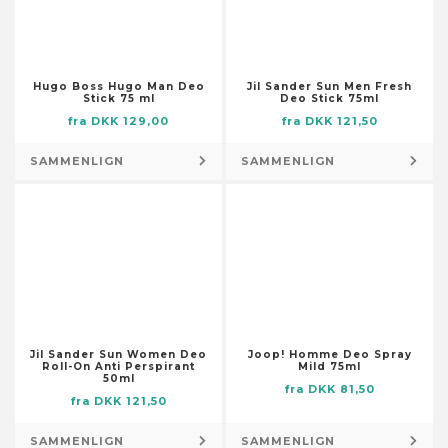
Skabstilbehør
Dørmåtter
Smøremiddelslanger
Flag og vindposer
Stolpefødder
Foderautomater til haven
Trykluftsslanger
Hugo Boss Hugo Man Deo
Jil Sander Sun Men Fresh
Fontæner og damme
Stick 75 ml
Deo Stick 75ml
Værktøjsopbevaring og -
fra DKK 129,00
fra DKK 121,50
Fotorammer
organisering
Fugle- og smådyrshuse
SAMMENLIGN
SAMMENLIGN
Lagertanke
Fuglebade
Låse og nøgler
Have- og trædesten
Låse og klinker
Havedekorationer
Pumper
Husnumre og -bogstaver
Brøndpumper og -systemer
Højtidsdekorationer
Dykpumper
Illustrationer
Pumper til husholdningsapparater
Knagerækker og stumtjenere
Sump-, kloak- og
Jil Sander Sun Women Deo
Joop! Homme Deo Spray
Kranse og guirlander
Roll-On Anti Perspirant
Mild 75ml
spildevandspumper
50ml
fra DKK 81,50
Kufferter
Vandings-, sprinkler- og
fra DKK 121,50
Kurve
forstærkerpumper
SAMMENLIGN
SAMMENLIGN