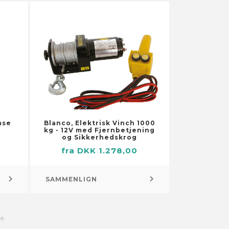
Pumper
Brøndpumper og -systemer
Dykpumper
Pumper til
husholdningsapparater
Sump-, kloak- og
spildevandspumper
Vandings-, sprinkler- og
forstærkerpumper
mse
Blanco, Elektrisk Vinch 1000
Små motorer
kg - 12V med Fjernbetjening
og Sikkerhedskrog
fra DKK 1.278,00
SAMMENLIGN
e