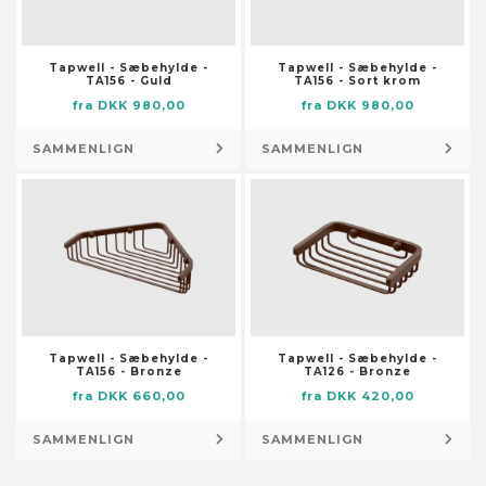
Skabstilbehør
Dørmåtter
Smøremiddelslanger
Flag og vindposer
Stolpefødder
Tapwell - Sæbehylde -
Tapwell - Sæbehylde -
Foderautomater til haven
TA156 - Guld
TA156 - Sort krom
Trykluftsslanger
Fontæner og damme
fra DKK 980,00
fra DKK 980,00
Værktøjsopbevaring og -
Fotorammer
organisering
SAMMENLIGN
SAMMENLIGN
Fugle- og smådyrshuse
Lagertanke
Fuglebade
Låse og nøgler
Have- og trædesten
Låse og klinker
Havedekorationer
Pumper
Husnumre og -bogstaver
Brøndpumper og -systemer
Højtidsdekorationer
Dykpumper
Illustrationer
Pumper til husholdningsapparater
Tapwell - Sæbehylde -
Tapwell - Sæbehylde -
Knagerækker og stumtjenere
TA156 - Bronze
TA126 - Bronze
Sump-, kloak- og
fra DKK 660,00
fra DKK 420,00
Kranse og guirlander
spildevandspumper
Kufferter
Vandings-, sprinkler- og
SAMMENLIGN
SAMMENLIGN
Kurve
forstærkerpumper