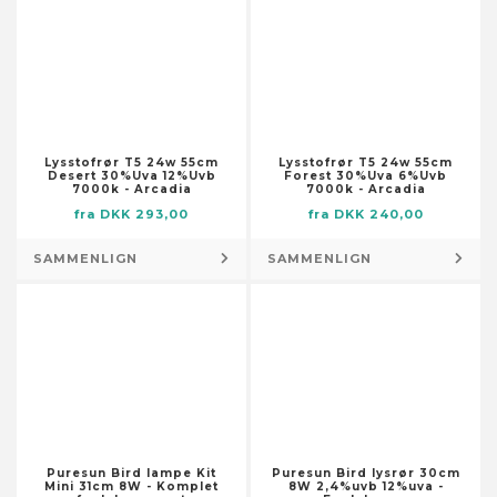
Skabstilbehør
Dørmåtter
Smøremiddelslanger
Flag og vindposer
Stolpefødder
Foderautomater til haven
Trykluftsslanger
Fontæner og damme
Værktøjsopbevaring og -
Fotorammer
organisering
Lysstofrør T5 24w 55cm
Lysstofrør T5 24w 55cm
Fugle- og smådyrshuse
Desert 30%Uva 12%Uvb
Forest 30%Uva 6%Uvb
Lagertanke
7000k - Arcadia
7000k - Arcadia
Fuglebade
Låse og nøgler
fra DKK 293,00
fra DKK 240,00
Have- og trædesten
Låse og klinker
Havedekorationer
SAMMENLIGN
SAMMENLIGN
Pumper
Husnumre og -bogstaver
Brøndpumper og -systemer
Højtidsdekorationer
Dykpumper
Illustrationer
Pumper til husholdningsapparater
Knagerækker og stumtjenere
Sump-, kloak- og
Kranse og guirlander
spildevandspumper
Kufferter
Vandings-, sprinkler- og
Kurve
forstærkerpumper
Puresun Bird lampe Kit
Puresun Bird lysrør 30cm
Mini 31cm 8W - Komplet
8W 2,4%uvb 12%uva -