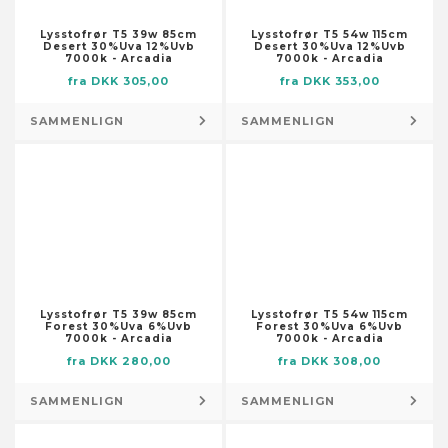
Tilbehør til hegn og porte
Skraldeposer
Nederdele
Tilbehør til stole
Isenkram – tilbehør
Skraldopbevaring
Lysstofrør T5 39w 85cm
Lysstofrør T5 54w 115cm
Overtøj
Desert 30%Uva 12%Uvb
Desert 30%Uva 12%Uvb
Afdækning
Skraldopbevaring – tilbehør
7000k - Arcadia
7000k - Arcadia
Shorts
Afmærknings- og advarselstape
fra DKK 305,00
fra DKK 353,00
Tæpper til trappetrin
Skjorter og toppe
Beslag
Vaskemidler
Skorts
SAMMENLIGN
SAMMENLIGN
Dyvler
Ildsteder
Sportstøj
Fastgøringselementer
Indretning
Traditionelt og ceremonielt tøj
Fjedre
Adresseskilte
Tøj til babyer og småbørn
Forme til metalstøbning
Bogstøtter
Tøj til bryllup og bryllupsfester
Gasslanger
Dekorative bakker
Tøjsæt
Hængsler
Dekorative krukker
Undertøj og sokker
Jordspyd
Dekorative skåle
Uniformer
Lysstofrør T5 39w 85cm
Lysstofrør T5 54w 115cm
Kroge, spænder og
Forest 30%Uva 6%Uvb
Forest 30%Uva 6%Uvb
Dekorative tallerkener
7000k - Arcadia
7000k - Arcadia
befæstelseselementer
Dekorative tavler
fra DKK 280,00
fra DKK 308,00
Kæder, wirer og reb
Drømmefangere
Møbelhjul
SAMMENLIGN
SAMMENLIGN
Duftstoffer
Presenninger
Dufttilbehør til hjemmet