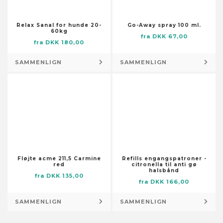
Skabstilbehør
Dørmåtter
Smøremiddelslanger
Flag og vindposer
Relax Sanal for hunde 20-
Go-Away spray 100 ml.
Stolpefødder
60kg
Foderautomater til haven
fra DKK 67,00
fra DKK 180,00
Trykluftsslanger
Fontæner og damme
Værktøjsopbevaring og -
Fotorammer
SAMMENLIGN
SAMMENLIGN
organisering
Fugle- og smådyrshuse
Lagertanke
Fuglebade
Låse og nøgler
Have- og trædesten
Låse og klinker
Havedekorationer
Pumper
Husnumre og -bogstaver
Brøndpumper og -systemer
Højtidsdekorationer
Dykpumper
Illustrationer
Fløjte acme 211,5 Carmine
Refills engangspatroner -
Pumper til husholdningsapparater
red
citronella til anti gø
Knagerækker og stumtjenere
halsbånd
Sump-, kloak- og
fra DKK 135,00
fra DKK 166,00
Kranse og guirlander
spildevandspumper
Kufferter
Vandings-, sprinkler- og
SAMMENLIGN
SAMMENLIGN
Kurve
forstærkerpumper