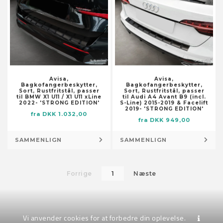
Papfigurer
Redskaber
Postkasser
Afgratere
Puder til stole og sofaer
Afrettere – snedker
Pynteklokker
Arbejdslamper
Pyntepuder
Arbejdssakse
Servietringe
Bor
Avisa,
Avisa,
Sparegrise
Brækjern
Bagkofangerbeskytter,
Bagkofangerbeskytter,
Sort, Rustfritstål, passer
Sort, Rustfritstål, passer
Spejle
Bukkemaskiner
til BMW X1 U11 / X1 U11 xLine
til Audi A4 Avant B9 (incl.
2022- 'STRONG EDITION'
S-Line) 2015-2019 & Facelift
Spilledåser
Drejebænke
2019- 'STRONG EDITION'
fra DKK 1.032,00
fra DKK 949,00
Statuetter
Dræn til oliefiltre
Tapet
Fakler
SAMMENLIGN
SAMMENLIGN
Tilbehør til flag og vindposer
Fræsemaskiner
Tilbehør til fuglehuse
Fræseværktøjer
Forrige
1
Næste
Tæpper
Gevindskæresæt
Tørrede blomster
Greb
Ure
Hammere
Vasefyld og bordpynt
Håndholdt cement- og
Vi anvender cookies for at forbedre din oplevelse.