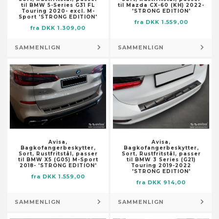
Skabstilbehør
til BMW 5-Series G31 FL
til Mazda CX-60 (KH) 2022-
Dørmåtter
Touring 2020- excl. M-
'STRONG EDITION'
Smøremiddelslanger
Sport 'STRONG EDITION'
Flag og vindposer
fra DKK 1.559,00
fra DKK 1.309,00
Stolpefødder
Foderautomater til haven
Trykluftsslanger
Fontæner og damme
SAMMENLIGN
SAMMENLIGN
Værktøjsopbevaring og -
Fotorammer
organisering
Fugle- og smådyrshuse
Lagertanke
Fuglebade
Låse og nøgler
Have- og trædesten
Låse og klinker
Havedekorationer
Pumper
Husnumre og -bogstaver
Brøndpumper og -systemer
Højtidsdekorationer
Avisa,
Avisa,
Dykpumper
Bagkofangerbeskytter,
Bagkofangerbeskytter,
Illustrationer
Sort, Rustfritstål, passer
Sort, Rustfritstål, passer
Pumper til husholdningsapparater
til BMW X5 (G05) M-Sport
til BMW 3 Series (G21)
Knagerækker og stumtjenere
2018- 'STRONG EDITION'
Touring 2019-2022
Sump-, kloak- og
'STRONG EDITION'
fra DKK 1.559,00
Kranse og guirlander
spildevandspumper
fra DKK 914,00
Kufferter
Vandings-, sprinkler- og
SAMMENLIGN
SAMMENLIGN
Kurve
forstærkerpumper