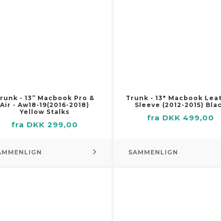
ve
jebænke
Vanddispensere og filtrering
igurer
 til oliefiltre
tkasser
er
r til stole og sofaer
semaskiner
teklokker
seværktøjer
tepuder
indskæresæt
ietringe
b
regrise
mere
runk - 13” Macbook Pro &
Trunk - 13″ Macbook Lea
Air - Aw18-19(2016-2018)
Sleeve (2012-2015) Bla
le
dholdt cement- og
Yellow Stalks
fra DKK 499,00
ingsblander
ledåser
fra DKK 299,00
værktøjer til ledninger og
uetter
er
et
AMMENLIGN
SAMMENLIGN
le
ehør til flag og vindposer
lemaskiner
ehør til fuglehuse
btange
per
pressorer
rede blomster
tere og tændstikker