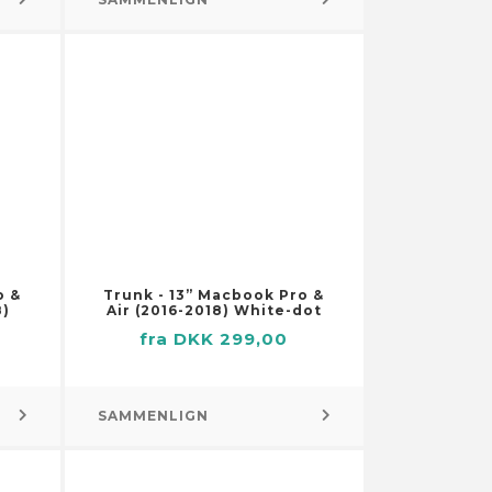
Pumper
Brøndpumper og -systemer
Dykpumper
Pumper til
husholdningsapparater
Sump-, kloak- og
spildevandspumper
Vandings-, sprinkler- og
forstærkerpumper
Små motorer
o &
Trunk - 13” Macbook Pro &
8)
Air (2016-2018) White-dot
fra DKK 299,00
SAMMENLIGN