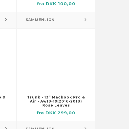
fra DKK 100,00
Fastgøringselementer
Projektorer
Fjedre
Video – tilbehør
SAMMENLIGN
Forme til metalstøbning
Videoafspillere og -optagere
Tilbehør til stole
Gasslanger
Hængsler
Jordspyd
Kroge, spænder og
Linned og sengetøj
befæstelseselementer
Dækketøj
Kæder, wirer og reb
Håndklæder
Møbelhjul
Sengetøj
Presenninger
Skabstilbehør
Smøremiddelslanger
o &
Trunk - 13” Macbook Pro &
Air - Aw18-19(2016-2018)
Stolpefødder
Rose Leaves
fra DKK 299,00
Trykluftsslanger
Værktøjsopbevaring og -
organisering
SAMMENLIGN