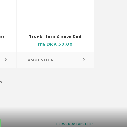
ver
Trunk - Ipad Sleeve Red
fra DKK 50,00
Pejs og brændeovn – tilbehør
Brænde og brændstof
SAMMENLIGN
Brændekurve
Pejs og brændeovn – gitre
e
Rygning – tilbehør
Askebægre
PERSONDATAPOLITIK