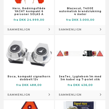
Tilbehør til hegn og porte
Skraldeposer
Nederdele
Tilbehør til stole
Isenkram – tilbehør
Skraldopbevaring
Hero, Redningsflåde
Blazecut, T400E
Overtøj
YACHT kompakt 6
automatisk brandslukning
Afdækning
Skraldopbevaring – tilbehør
personer SOLAS A
4 meter
Shorts
Afmærknings- og advarselstape
fra DKK 24.999,00
fra DKK 3.000,00
Tæpper til trappetrin
Skjorter og toppe
Beslag
Vaskemidler
Skorts
SAMMENLIGN
SAMMENLIGN
Dyvler
Ildsteder
Sportstøj
Fastgøringselementer
Indretning
Traditionelt og ceremonielt tøj
Fjedre
Adresseskilte
Tøj til babyer og småbørn
Forme til metalstøbning
Bogstøtter
Tøj til bryllup og bryllupsfester
Gasslanger
Dekorative bakker
Tøjsæt
Hængsler
Dekorative krukker
Undertøj og sokker
Jordspyd
Dekorative skåle
Uniformer
Roca, kompakt signalhorn
SeaTec, Lygtebom 1m med
Kroge, spænder og
dobbelt 12v
5m kabel og 7-polet stik
Dekorative tallerkener
befæstelseselementer
fra DKK 488,00
fra DKK 436,00
Dekorative tavler
Kæder, wirer og reb
Drømmefangere
SAMMENLIGN
SAMMENLIGN
Møbelhjul
Duftstoffer
Presenninger
Dufttilbehør til hjemmet