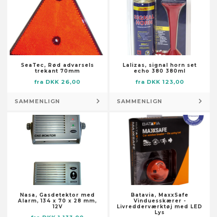
Skabstilbehør
Dørmåtter
Smøremiddelslanger
Flag og vindposer
Stolpefødder
Foderautomater til haven
Trykluftsslanger
Fontæner og damme
Værktøjsopbevaring og -
Fotorammer
organisering
SeaTec, Rød advarsels
Lalizas, signal horn set
trekant 70mm
echo 380 380ml
Fugle- og smådyrshuse
Lagertanke
fra DKK 26,00
fra DKK 123,00
Fuglebade
Låse og nøgler
Have- og trædesten
SAMMENLIGN
SAMMENLIGN
Låse og klinker
Havedekorationer
Pumper
Husnumre og -bogstaver
Brøndpumper og -systemer
Højtidsdekorationer
Dykpumper
Illustrationer
Pumper til husholdningsapparater
Knagerækker og stumtjenere
Sump-, kloak- og
Kranse og guirlander
spildevandspumper
Kufferter
Vandings-, sprinkler- og
Nasa, Gasdetektor med
Batavia, MaxxSafe
Alarm, 134 x 70 x 28 mm,
Vinduesskærer -
Kurve
forstærkerpumper
12V
Livredderværktøj med LED
Lys