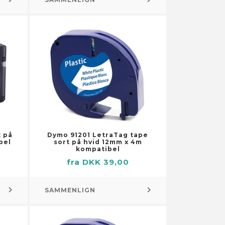
Pumper
Brøndpumper og -systemer
Dykpumper
Pumper til
husholdningsapparater
Sump-, kloak- og
spildevandspumper
Vandings-, sprinkler- og
forstærkerpumper
Små motorer
t på
Dymo 91201 LetraTag tape
bel
sort på hvid 12mm x 4m
kompatibel
fra DKK 39,00
SAMMENLIGN