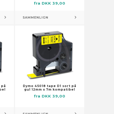
fra DKK 39,00
Fastgøringselementer
Projektorer
Fjedre
Video – tilbehør
SAMMENLIGN
Forme til metalstøbning
Videoafspillere og -optagere
Tilbehør til stole
Gasslanger
Hængsler
Jordspyd
Kroge, spænder og
Linned og sengetøj
befæstelseselementer
Dækketøj
Kæder, wirer og reb
Håndklæder
Møbelhjul
Sengetøj
Presenninger
Skabstilbehør
Smøremiddelslanger
 på
Dymo 45018 tape D1 sort på
bel
gul 12mm x 7m kompatibel
Stolpefødder
fra DKK 39,00
Trykluftsslanger
Værktøjsopbevaring og -
organisering
SAMMENLIGN