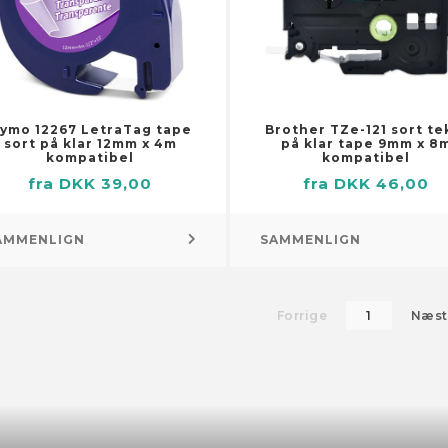
dekolber
fyld og bordpynt
er
er
eredskaber
hjul
keringsværktøjer
duesudsmykning
ifunktionelle værktøjer
duesudsmykning – tilbehør
ymo 12267 LetraTag tape
Brother TZe-121 sort te
sort på klar 12mm x 4m
på klar tape 9mm x 8
eværktøj
- og vinduesdekoration
kompatibel
kompatibel
eredskaber og -sensorer
rsvømmelses-, ild- og
Parasoller og paraplyer
fra DKK 39,00
fra DKK 46,00
eværktøjer
sikkerhed
rværktøjer og polerskiver
ndalarmer
AMMENLIGN
SAMMENLIGN
dblæsere
lukkere
dpapirmaskiner
lukkerskabe
bukke
søgere
Forrige
1
Næst
e
 og kuliltealarmer
uenøgler
nter
Pool og spa
uetrækkere
mster
Pool og spa – tilbehør
etvinger
Swimmingpools
gskruenøgler
endørs og udendørs planter