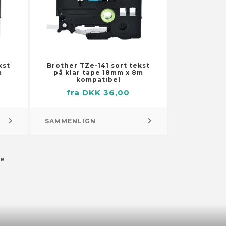
kst
Brother TZe-141 sort tekst
m
på klar tape 18mm x 8m
kompatibel
Pejs og brændeovn – tilbehør
fra DKK 36,00
Brænde og brændstof
Brændekurve
SAMMENLIGN
Pejs og brændeovn – gitre
e
Rygning – tilbehør
Askebægre