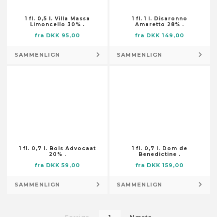
Skabstilbehør
Dørmåtter
Smøremiddelslanger
1 fl. 0,5 l. Villa Massa
1 fl. 1 l. Disaronno
Flag og vindposer
Limoncello 30% .
Amaretto 28% .
Stolpefødder
Foderautomater til haven
fra DKK 95,00
fra DKK 149,00
Trykluftsslanger
Fontæner og damme
SAMMENLIGN
SAMMENLIGN
Værktøjsopbevaring og -
Fotorammer
organisering
Fugle- og smådyrshuse
Lagertanke
Fuglebade
Låse og nøgler
Have- og trædesten
Låse og klinker
Havedekorationer
Pumper
Husnumre og -bogstaver
Brøndpumper og -systemer
Højtidsdekorationer
Dykpumper
1 fl. 0,7 l. Bols Advocaat
1 fl. 0,7 l. Dom de
Illustrationer
20% .
Benedictine .
Pumper til husholdningsapparater
Knagerækker og stumtjenere
fra DKK 59,00
fra DKK 159,00
Sump-, kloak- og
Kranse og guirlander
spildevandspumper
SAMMENLIGN
SAMMENLIGN
Kufferter
Vandings-, sprinkler- og
Kurve
forstærkerpumper